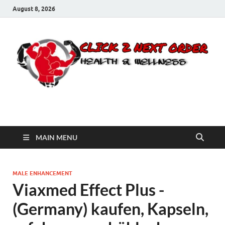
August 8, 2026
Click 2 Next Order
You’ll love the way we care for you!
MAIN MENU
MALE ENHANCEMENT
Viaxmed Effect Plus -
(Germany) kaufen, Kapseln,