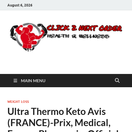
August 6, 2026
Click 2 Next Order
You’ll love the way we care for you!
MAIN MENU
WEIGHT LOSS
Ultra Thermo Keto Avis
(FRANCE)-Prix, Medical,