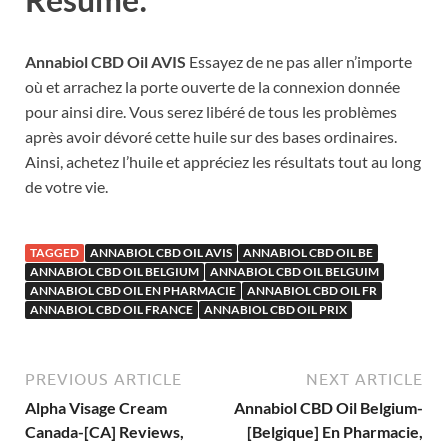
Annabiol CBD Oil AVIS
Essayez de ne pas aller n’importe
où et arrachez la porte ouverte de la connexion donnée
pour ainsi dire. Vous serez libéré de tous les problèmes
après avoir dévoré cette huile sur des bases ordinaires.
Ainsi, achetez l’huile et appréciez les résultats tout au long
de votre vie.
TAGGED
ANNABIOL CBD OIL AVIS
ANNABIOL CBD OIL BE
ANNABIOL CBD OIL BELGIUM
ANNABIOL CBD OIL BELGUIM
ANNABIOL CBD OIL EN PHARMACIE
ANNABIOL CBD OIL FR
ANNABIOL CBD OIL FRANCE
ANNABIOL CBD OIL PRIX
PREVIOUS ARTICLE
NEXT ARTICLE
Alpha Visage Cream
Annabiol CBD Oil Belgium-
Canada-[CA] Reviews,
[Belgique] En Pharmacie,