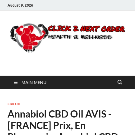
August 9, 2026
Click 2 Next Order
You’ll love the way we care for you!
MAIN MENU
CBD OIL
Annabiol CBD Oil AVIS -
[FRANCE] Prix, En