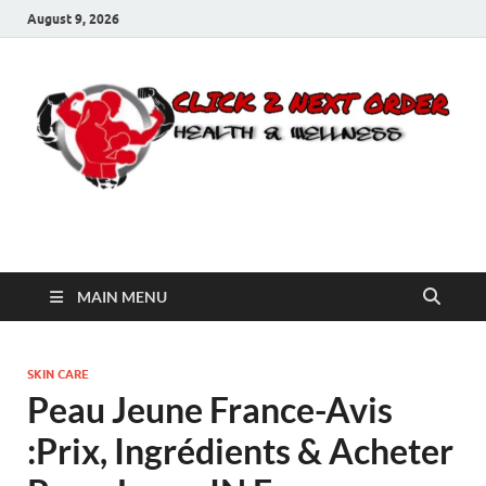
August 9, 2026
Click 2 Next Order
You’ll love the way we care for you!
MAIN MENU
SKIN CARE
Peau Jeune France-Avis
:Prix, Ingrédients & Acheter