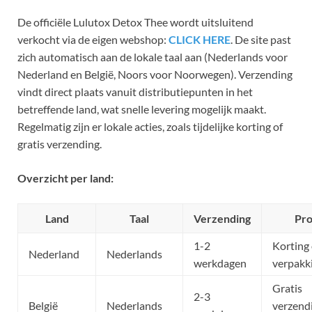
De officiële Lulutox Detox Thee wordt uitsluitend
verkocht via de eigen webshop:
CLICK HERE
. De site past
zich automatisch aan de lokale taal aan (Nederlands voor
Nederland en België, Noors voor Noorwegen). Verzending
vindt direct plaats vanuit distributiepunten in het
betreffende land, wat snelle levering mogelijk maakt.
Regelmatig zijn er lokale acties, zoals tijdelijke korting of
gratis verzending.
Overzicht per land:
Land
Taal
Verzending
Pro
1-2
Korting
Nederland
Nederlands
werkdagen
verpakk
Gratis
2-3
België
Nederlands
verzend