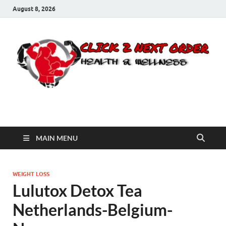
August 8, 2026
Click 2 Next Order
You’ll love the way we care for you!
MAIN MENU
WEIGHT LOSS
Lulutox Detox Tea
Netherlands-Belgium-