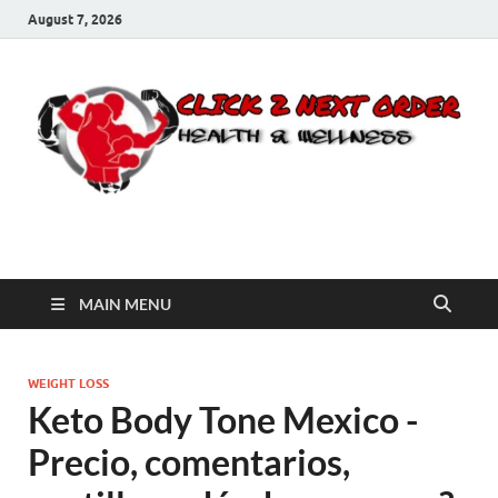
August 7, 2026
Click 2 Next Order
You’ll love the way we care for you!
MAIN MENU
WEIGHT LOSS
Keto Body Tone Mexico -
Precio, comentarios,