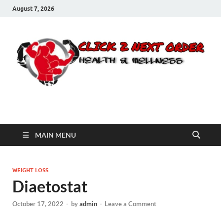
August 7, 2026
Click 2 Next Order
You’ll love the way we care for you!
MAIN MENU
WEIGHT LOSS
Diaetostat
October 17, 2022
-
by
admin
-
Leave a Comment