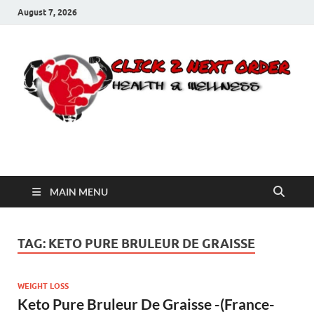
August 7, 2026
Click 2 Next Order
You’ll love the way we care for you!
MAIN MENU
TAG:
KETO PURE BRULEUR DE GRAISSE
WEIGHT LOSS
Keto Pure Bruleur De Graisse -(France-